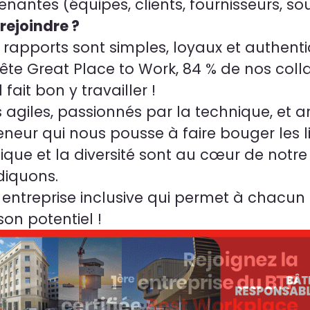
enantes (équipes, clients, fournisseurs, sou
rejoindre ?
 rapports sont simples, loyaux et authent
ête Great Place to Work, 84 % de nos coll
 fait bon y travailler !
giles, passionnés par la technique, et 
eneur qui nous pousse à faire bouger les l
hique et la diversité sont au cœur de notr
diquons.
 entreprise inclusive qui permet à chacun
son potentiel !