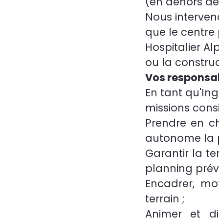
(en dehors de 
Nous interven
que le centre 
Hospitalier A
ou la construc
Vos responsab
En tant qu'In
missions consi
Prendre en ch
autonome la p
Garantir la t
planning prévi
Encadrer, mo
terrain ;
Animer et di