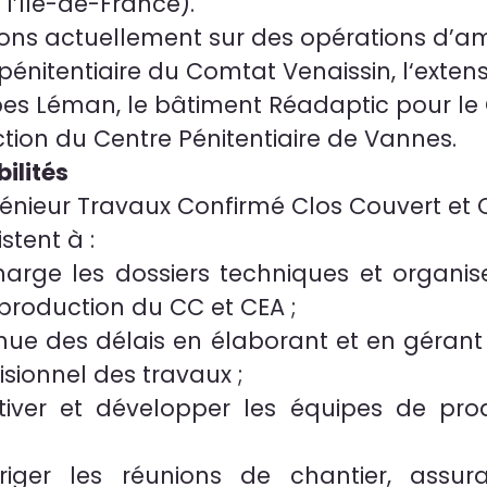
l’Ile-de-France).
ons actuellement sur des opérations d’am
pénitentiaire du Comtat Venaissin, l‘exten
lpes Léman, le bâtiment Réadaptic pour le
tion du Centre Pénitentiaire de Vannes.
ilités
génieur Travaux Confirmé Clos Couvert et 
stent à :
arge les dossiers techniques et organi
roduction du CC et CEA ;
enue des délais en élaborant et en gérant
sionnel des travaux ;
tiver et développer les équipes de prod
riger les réunions de chantier, assu