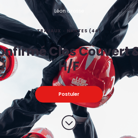
Léon Grosse
TRAVAUX
·
NANTES (44)
onfirmé Clos Couvert &
H/F
Postuler