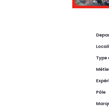
Depa
Local
Type 
Métie
Expér
Pôle
Marq