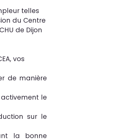
pleur telles
sion du Centre
 CHU de Dijon
CEA, vos
ser de manière
 activement le
uction sur le
rant la bonne