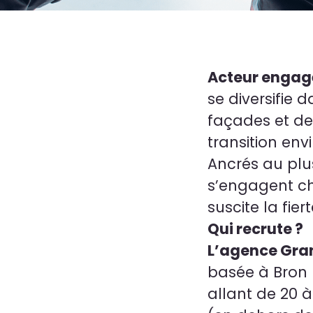
Acteur engagé
se diversifie 
façades et de
transition en
Ancrés au plus
s’engagent ch
suscite la fier
Qui recrute ?
L’agence Gran
basée à Bron (
allant de 20 