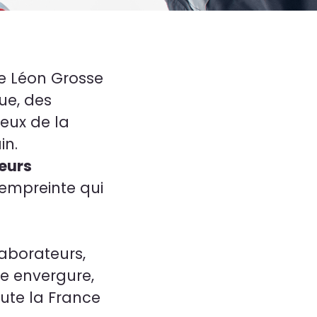
e Léon Grosse
ue, des
eux de la
in.
eurs
 empreinte qui
aborateurs,
de envergure,
oute la France