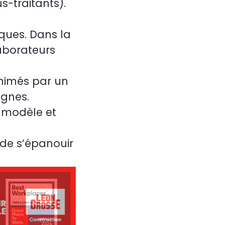
s-traitants).
iques. Dans la
aborateurs
animés par un
ignes.
e modèle et
 de s’épanouir