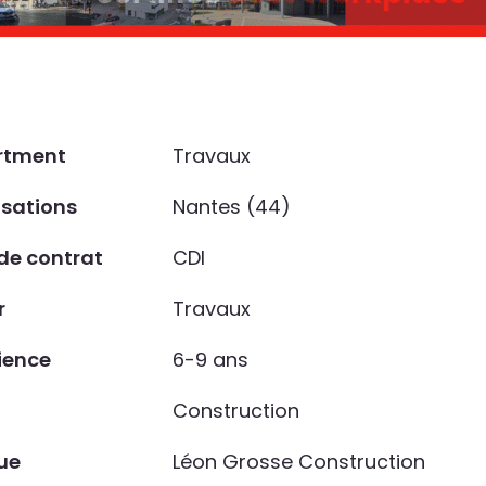
rtment
Travaux
isations
Nantes (44)
de contrat
CDI
r
Travaux
ience
6-9 ans
Construction
ue
Léon Grosse Construction