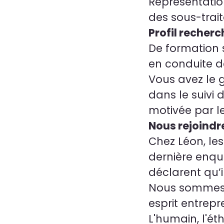
Représentation
des sous-trai
Profil recherc
De formation 
en conduite d
Vous avez le 
dans le suivi 
motivée par 
Nous rejoindr
Chez Léon, les
dernière enqu
déclarent qu’il
Nous sommes a
esprit entrepr
L'humain, l'ét