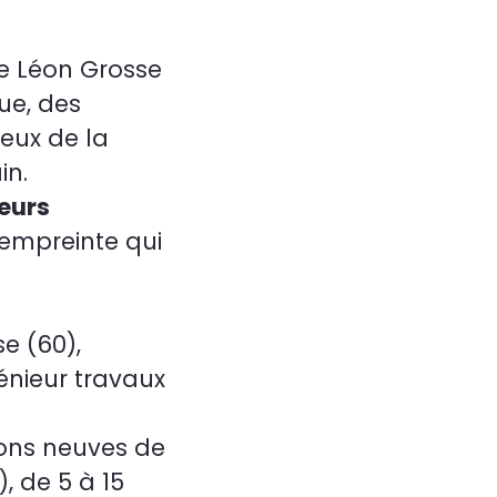
e Léon Grosse
ue, des
eux de la
in.
eurs
 empreinte qui
e (60),
énieur travaux
ions neuves de
, de 5 à 15