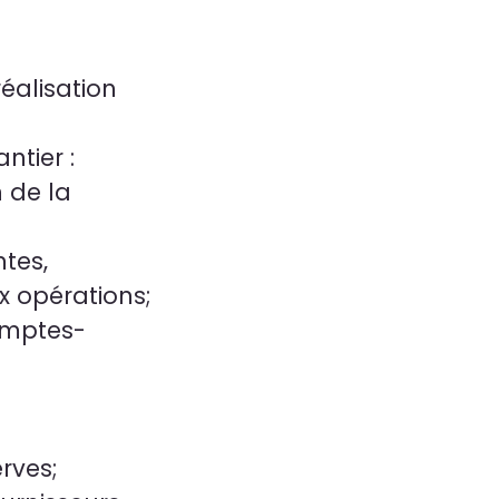
éalisation
ntier :
 de la
ntes,
x opérations;
omptes-
erves;