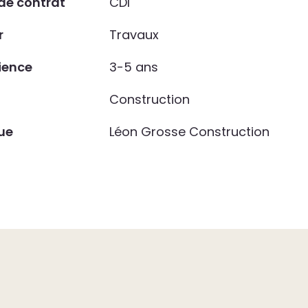
de contrat
CDI
r
Travaux
ience
3-5 ans
Construction
ue
Léon Grosse Construction