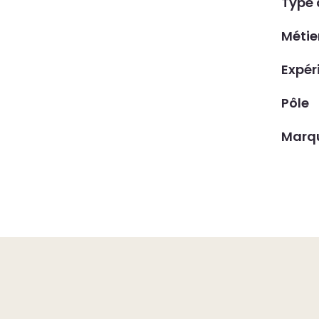
Type 
Métie
Expér
Pôle
Marq