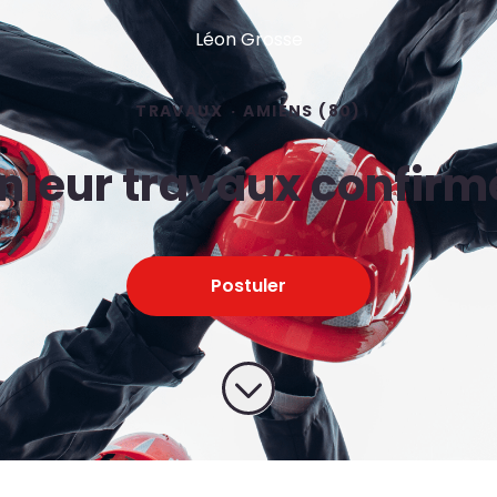
Léon Grosse
TRAVAUX
·
AMIENS (80)
nieur travaux confirm
Postuler