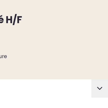
é H/F
ure