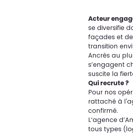
Acteur engagé
se diversifie 
façades et de
transition en
Ancrés au plus
s’engagent ch
suscite la fier
Qui recrute ?
Pour nos opéra
rattaché à l'
confirmé.
L’agence d’Am
tous types (lo