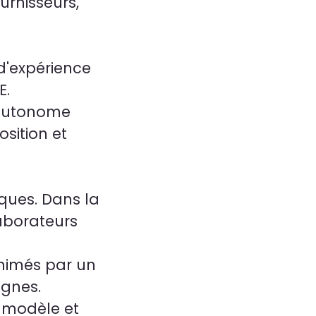
urnisseurs,
d'expérience
E.
e autonome
osition et
iques. Dans la
aborateurs
animés par un
ignes.
e modèle et