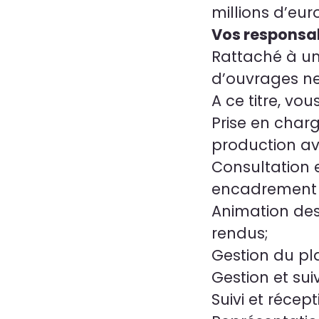
millions d’eur
Vos responsab
Rattaché à un 
d’ouvrages neu
A ce titre, vo
Prise en charg
production av
Consultation e
encadrement d
Animation des
rendus;
Gestion du pl
Gestion et sui
Suivi et récep