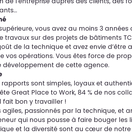
 de l'entreprise auprès des clients, des fo
tants…
hé
supérieure, vous avez au moins 3 années 
e travaux sur des projets de bâtiments TC
goût de la technique et avez envie d’êtr
de vos opérations. Vous êtes force de prop
le développement de cette agence.
e
 rapports sont simples, loyaux et authent
ête Great Place to Work, 84 % de nos coll
 fait bon y travailler !
giles, passionnés par la technique, et 
eneur qui nous pousse à faire bouger les l
hique et la diversité sont au cœur de notr