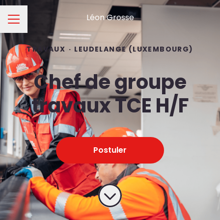
Léon Grosse
Menu carrière
TRAVAUX
·
LEUDELANGE (LUXEMBOURG)
Chef de groupe
travaux TCE H/F
Postuler