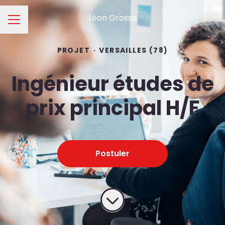
Léon Grosse
Menu carrière
PROJET
·
VERSAILLES (78)
Ingénieur études de
prix principal H/F
Postuler